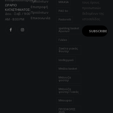
Προϊόντων
MIKASA
τους όρους
ΩΡΑΡΙΟ
Επιστροφή
προσωπικών
ΚΑΤΑΣΤΗΜΑΤΟΣ:
PAO bc
Προϊόντων
Δευ. - Σαβ. / 9:00
δεδομένων της
Επικοινωνία
AM - 8:00 PM
ιστοσελίδας
Pastorelli
spalding basket
Αγωνων
Γιλέκο
Ζακέτα γιακάς
Φουτερ
Ισοθερμικό
Μπάλα basket
Μπλουζα
φούτερ
Μπλούζα
φούτερ Γιακάς
Μπουφαν
ΠΡΟΣΦΟΡΕΣ
2026