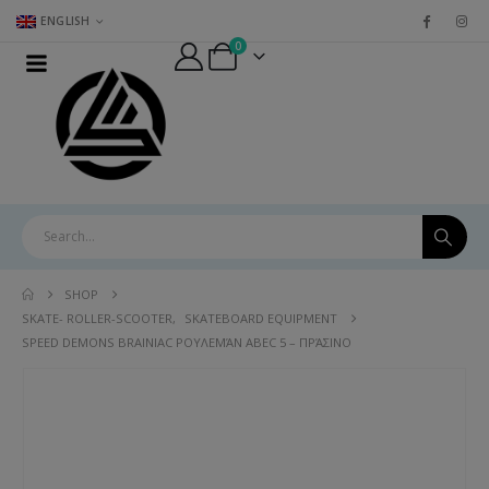
ENGLISH
0
SHOP
SKATE- ROLLER-SCOOTER
,
SKATEBOARD EQUIPMENT
SPEED DEMONS BRAINIAC ΡΟΥΛΕΜΆΝ ABEC 5 – ΠΡΆΣΙΝΟ