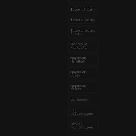
Τσάντα διπατη
Τσάντα πλάτης
Τσαντα πλάτης
διπατη
Φούτερ με
κουκούλα
εμφάνιση
Handball
εμφάνιση
volley
εμφανιση
basket
σετ basket
σετ
ποδοσφαίρου
φανελα
ποδοσφαίρου