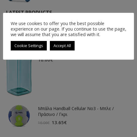
LATEST PRODUCTS
We use cookies to offer you the best possible
experience on our page. If you continue to use the page,
we will assume that you are satisfied with it.
Cookie Settings
Accept All
POLIT BIDON BOTTLE
10.00
€
Μπάλα Handball Cellular Νο3 - Μπλε /
Πράσινο / Γκρι
13.65
€
16.06
€