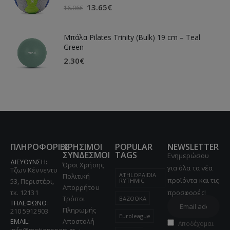
13.65
€
16.06
€
Μπάλα Pilates Trinity (Bulk) 19 cm – Teal
Green
2.30
€
ΠΛΗΡΟΦΟΡΙΕΣ
ΧΡΗΣΙΜΟΙ
POPULAR
NEWSLETTER
ΣΥΝΔΕΣΜΟΙ
TAGS
Ενημερώσου
ΔΙΕΥΘΥΝΣΗ:
Όροι Χρήσης
για όλα τα νέα
Τζων Κέννεντυ
ATHLOPAIDIA
Πολιτική
προϊόντα και τις
53, Περιστέρι,
RYTHMIC
Απορρήτου
τκ. 12131
προσφορές!
Τρόποι
BAZOOKA
ΤΗΛΕΦΩΝΟ:
Πληρωμής
210 5912903
Euroleague
EMAIL:
Αποστολή
Αποδέχομαι
info@motionsport.gr