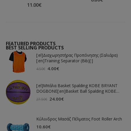
11.00
€
FEATURED PRODUCTS
BEST SELLING PRODUCTS
[:el]Διαχωρηστήρας Προπόνησης (Σαλιάρα)
[:en]Training Separator (Bib)[:]
4.00
€
4.50
€
[:el]Μπάλα Basket Spalding KOBE BRYANT
DOGBONE[:en]Basket Ball Spalding KOBE
BRYANT DOGBONE[:]
24.00
€
27.50
€
Κύλινδρος Μασάζ Πέλματος Foot Roller Arch
10.60
€