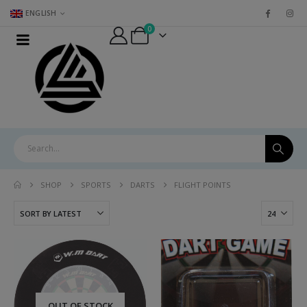
ENGLISH
0
SHOP
SPORTS
DARTS
FLIGHT POINTS
[:el]Εμφάνιση Αγώνων
(Φανέλα-Σόρτς) ΣΧ.
171[:en]Match Set
(Jersey-Shorts) FIG.
171[:]
[:el]ΜΠΟΥΣΤΑΚΙ
OUT OF STOCK