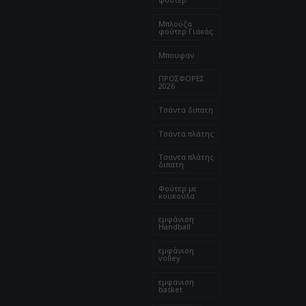
Μπλούζα
φούτερ Γιακάς
Μπουφαν
ΠΡΟΣΦΟΡΕΣ
2026
Τσάντα διπατη
Τσάντα πλάτης
Τσαντα πλάτης
διπατη
Φούτερ με
κουκούλα
εμφάνιση
Handball
εμφάνιση
volley
εμφανιση
basket