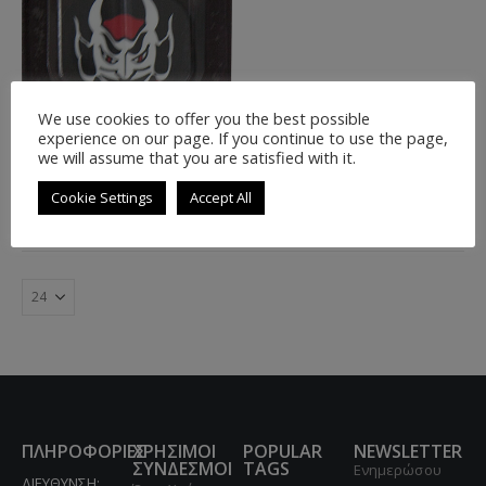
We use cookies to offer you the best possible
experience on our page. If you continue to use the page,
3 φαρδιά φτερά με τύπωμα
we will assume that you are satisfied with it.
(metronic)
1.30
€
Cookie Settings
Accept All
ΠΛΗΡΟΦΟΡΙΕΣ
ΧΡΗΣΙΜΟΙ
POPULAR
NEWSLETTER
ΣΥΝΔΕΣΜΟΙ
TAGS
Ενημερώσου
ΔΙΕΥΘΥΝΣΗ: