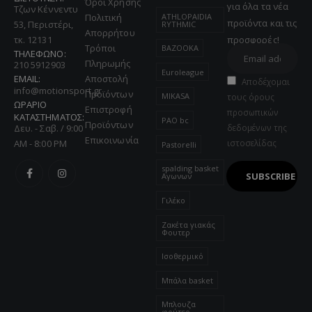
Όροι Χρήσης
για όλα τα νέα
Τζων Κέννεντυ
ATHLOPAIDIA
Πολιτική
προϊόντα και τις
53, Περιστέρι,
RYTHMIC
Απορρήτου
τκ. 12131
προσφορές!
Τρόποι
BAZOOKA
ΤΗΛΕΦΩΝΟ:
Πληρωμής
210 5912903
Euroleague
EMAIL:
Αποστολή
Αποδέχομαι
info@motionsport.gr
Προϊόντων
MIKASA
τους όρους
ΩΡΑΡΙΟ
Επιστροφή
προσωπικών
ΚΑΤΑΣΤΗΜΑΤΟΣ:
PAO bc
Προϊόντων
Δευ. - Σαβ. / 9:00
δεδομένων της
Επικοινωνία
AM - 8:00 PM
ιστοσελίδας
Pastorelli
spalding basket
Αγωνων
Γιλέκο
Ζακέτα γιακάς
Φουτερ
Ισοθερμικό
Μπάλα basket
Μπλουζα
φούτερ