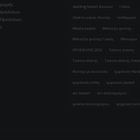
ηρωμής
spalding basket Αγωνων
Γιλέκο
Προϊόντων
Ζακέτα γιακάς Φουτερ
Ισοθερμικό
 Προϊόντων
α
Μπάλα basket
Μπλουζα φούτερ
Μπλούζα φούτερ Γιακάς
Μπουφαν
ΠΡΟΣΦΟΡΕΣ 2026
Τσάντα διπατη
Τσάντα πλάτης
Τσαντα πλάτης διπα
Φούτερ με κουκούλα
εμφάνιση Hand
εμφάνιση volley
εμφανιση basket
σετ basket
σετ ποδοσφαίρου
φανελα ποδοσφαίρου
ψηφιακή εκτ