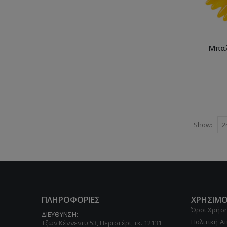
Μπαλ
Show:
ΠΛΗΡΟΦΟΡΙΕΣ
ΧΡΗΣΙΜΟ
Όροι Χρήσ
ΔΙΕΥΘΥΝΣΗ:
Πολιτική 
Τζων Κέννεντυ 53, Περιστέρι, τκ. 12131