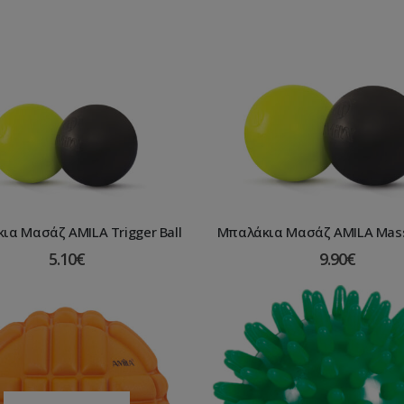
ια Μασάζ AMILA Trigger Ball
Μπαλάκια Μασάζ AMILA Mass
5.10
€
9.90
€