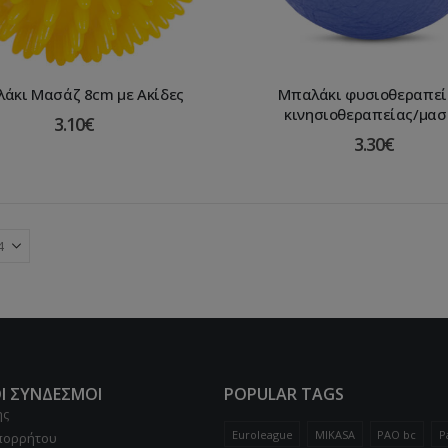
άκι Μασάζ 8cm με Ακίδες
Μπαλάκι φυσιοθεραπεί
κινησιοθεραπείας/μασ
3.10
€
3.30
€
Ι ΣΥΝΔΕΣΜΟΙ
POPULAR TAGS
ης
Euroleague
MIKASA
PAO bc
P
Απορρήτου