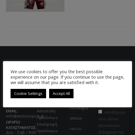
38
PRODUCTS
ΠΛΗΡΟΦΟΡΙΕΣ
ΧΡΗΣΙΜΟΙ
POPULAR
NEWSLETTER
We use cookies to offer you the best possible
ΣΥΝΔΕΣΜΟΙ
TAGS
Ενημερώσου
ΔΙΕΥΘΥΝΣΗ:
experience on our page. If you continue to use the page,
Όροι Χρήσης
για όλα τα νέα
Τζων Κέννεντυ
we will assume that you are satisfied with it.
ATHLOPAIDIA
Πολιτική
προϊόντα και τις
53, Περιστέρι,
RYTHMIC
Απορρήτου
Cookie Settings
Accept All
τκ. 12131
προσφορές!
Τρόποι
BAZOOKA
ΤΗΛΕΦΩΝΟ:
Πληρωμής
210 5912903
Euroleague
EMAIL:
Αποστολή
Αποδέχομαι
info@motionsport.gr
Προϊόντων
MIKASA
τους όρους
ΩΡΑΡΙΟ
Επιστροφή
προσωπικών
ΚΑΤΑΣΤΗΜΑΤΟΣ:
PAO bc
Προϊόντων
Δευ. - Σαβ. / 9:00
δεδομένων της