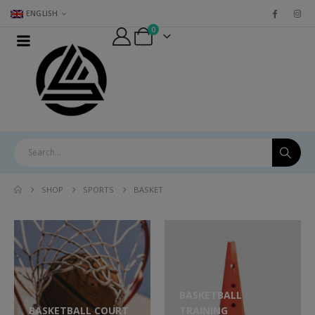
ENGLISH
0
SHOP
SPORTS
BASKET
BASKETBALL
BASKETBALL COURT
TRAINING