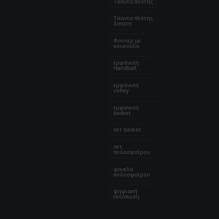
4.00
€
–
8.00
€
Τσάντα πλάτης
Τσαντα πλάτης
διπατη
Φούτερ με
κουκούλα
εμφάνιση
Handball
εμφάνιση
volley
εμφανιση
basket
σετ basket
σετ
ποδοσφαίρου
φανελα
ποδοσφαίρου
ψηφιακή
εκτύπωση