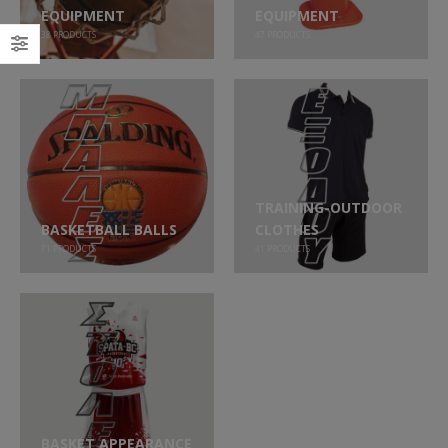
EQUIPMENT
EQUIPMENT
38
PRODUCTS
47
PRODUCTS
TRAINING-OUTDOOR
BASKETBALL BALLS
CLOTHES
71
PRODUCTS
41
PRODUCTS
BASKET APPEARANCE