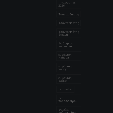
ΠΡΟΣΦΟΡΕΣ
2026
Τσάντα διπατη
Τσάντα πλάτης
Τσαντα πλάτης
διπατη
Φούτερ με
κουκούλα
εμφάνιση
Handball
εμφάνιση
volley
εμφανιση
basket
σετ basket
σετ
ποδοσφαίρου
φανελα
ποδοσφαίρου