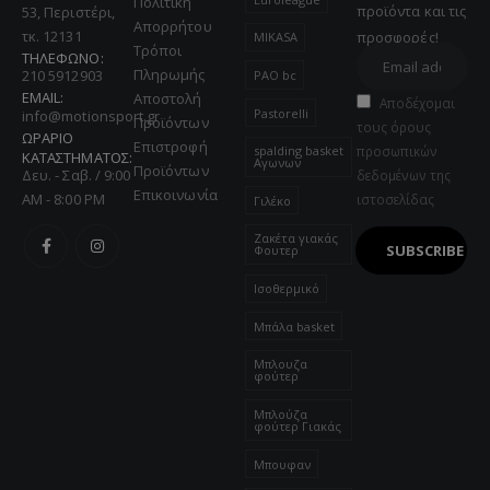
Πολιτική
προϊόντα και τις
53, Περιστέρι,
Απορρήτου
τκ. 12131
προσφορές!
MIKASA
Τρόποι
ΤΗΛΕΦΩΝΟ:
Πληρωμής
210 5912903
PAO bc
EMAIL:
Αποστολή
Αποδέχομαι
Pastorelli
info@motionsport.gr
Προϊόντων
τους όρους
ΩΡΑΡΙΟ
Επιστροφή
προσωπικών
spalding basket
ΚΑΤΑΣΤΗΜΑΤΟΣ:
Αγωνων
Προϊόντων
Δευ. - Σαβ. / 9:00
δεδομένων της
Επικοινωνία
AM - 8:00 PM
ιστοσελίδας
Γιλέκο
Ζακέτα γιακάς
Φουτερ
Ισοθερμικό
Μπάλα basket
Μπλουζα
φούτερ
Μπλούζα
φούτερ Γιακάς
Μπουφαν