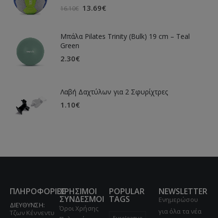
13.69
€
16.10
€
Μπάλα Pilates Trinity (Bulk) 19 cm – Teal
Green
2.30
€
Λαβή Δαχτύλων για 2 Σφυρίχτρες
1.10
€
ΠΛΗΡΟΦΟΡΙΕΣ
ΧΡΗΣΙΜΟΙ
POPULAR
NEWSLETTER
ΣΥΝΔΕΣΜΟΙ
TAGS
Ενημερώσου
ΔΙΕΥΘΥΝΣΗ:
Όροι Χρήσης
για όλα τα νέα
Τζων Κέννεντυ
Euroleague