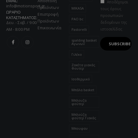
EMAIL:
Αποστολή
Αποδέχομαι
info@motionsport.gr
Προϊόντων
MIKASA
τους όρους
ΩΡΑΡΙΟ
Επιστροφή
προσωπικών
ΚΑΤΑΣΤΗΜΑΤΟΣ:
PAO bc
Προϊόντων
Δευ. - Σαβ. / 9:00
δεδομένων της
Επικοινωνία
AM - 8:00 PM
ιστοσελίδας
Pastorelli
spalding basket
Αγωνων
Γιλέκο
Ζακέτα γιακάς
Φουτερ
Ισοθερμικό
Μπάλα basket
Μπλουζα
φούτερ
Μπλούζα
φούτερ Γιακάς
Μπουφαν