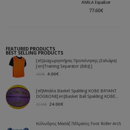
AMILA Equalizer
77.60
€
FEATURED PRODUCTS
BEST SELLING PRODUCTS
[:el]Διαχωρηστήρας Προπόνησης (Σαλιάρα)
[:en]Training Separator (Bib)[:]
4.00
€
4.50
€
[:el]Μπάλα Basket Spalding KOBE BRYANT
DOGBONE[:en]Basket Ball Spalding KOBE
BRYANT DOGBONE[:]
24.00
€
27.50
€
Κύλινδρος Μασάζ Πέλματος Foot Roller Arch