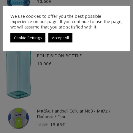
10.60
€
We use cookies to offer you the best possible
LATEST PRODUCTS
experience on our page. If you continue to use the page,
we will assume that you are satisfied with it.
Cookie Settings
Accept All
POLIT BIDON BOTTLE
10.00
€
Μπάλα Handball Cellular Νο3 - Μπλε /
Πράσινο / Γκρι
13.65
€
16.06
€