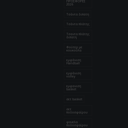
ΠΡΟΣΦΟΡΕΣ
2026
Τσάντα διπατη
Τσάντα πλάτης
Τσαντα πλάτης
διπατη
Φούτερ με
κουκούλα
εμφάνιση
Handball
εμφάνιση
volley
εμφανιση
basket
σετ basket
σετ
ποδοσφαίρου
φανελα
ποδοσφαίρου