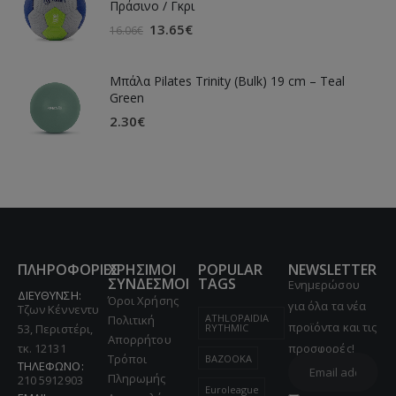
Πράσινο / Γκρι
13.65
€
16.06
€
Μπάλα Pilates Trinity (Bulk) 19 cm – Teal
Green
2.30
€
ΠΛΗΡΟΦΟΡΙΕΣ
ΧΡΗΣΙΜΟΙ
POPULAR
NEWSLETTER
ΣΥΝΔΕΣΜΟΙ
TAGS
Ενημερώσου
ΔΙΕΥΘΥΝΣΗ:
Όροι Χρήσης
για όλα τα νέα
Τζων Κέννεντυ
ATHLOPAIDIA
Πολιτική
προϊόντα και τις
53, Περιστέρι,
RYTHMIC
Απορρήτου
τκ. 12131
προσφορές!
Τρόποι
BAZOOKA
ΤΗΛΕΦΩΝΟ:
Πληρωμής
210 5912903
Euroleague