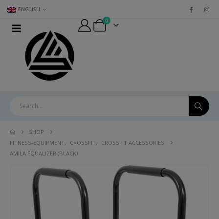
ENGLISH
0
SHOP
FITNESS-EQUIPMENT
,
CROSSFIT
,
CROSSFIT ACCESSORIES
AMILA EQUALIZER (BLACK)