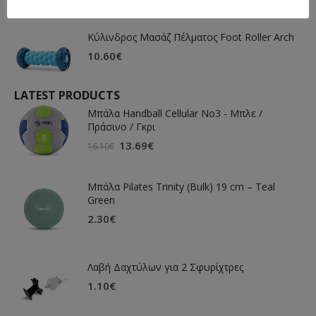
Κύλινδρος Μασάζ Πέλματος Foot Roller Arch
10.60
€
LATEST PRODUCTS
Μπάλα Handball Cellular Νο3 - Μπλε /
Πράσινο / Γκρι
13.69
€
16.10
€
Μπάλα Pilates Trinity (Bulk) 19 cm – Teal
Green
2.30
€
Λαβή Δαχτύλων για 2 Σφυρίχτρες
1.10
€