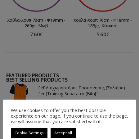
Χούλα-Χουπ 70cm - Φ19mm -
Χούλα-Χουπ 76cm - Φ18mm -
260gr, Μωβ
185gr, Κόκκινο
7.60
€
5.60
€
FEATURED PRODUCTS
BEST SELLING PRODUCTS
[:el]Διαχωρηστήρας Προπόνησης (Σαλιάρα)
[:en]Training Separator (Bib)[:]
4.00
€
4.50
€
We use cookies to offer you the best possible
experience on our page. If you continue to use the page,
[:el]Μπάλα Basket Spalding KOBE BRYANT
we will assume that you are satisfied with it.
DOGBONE[:en]Basket Ball Spalding KOBE
BRYANT DOGBONE[:]
Cookie Settings
Accept All
24.00
€
27.50
€