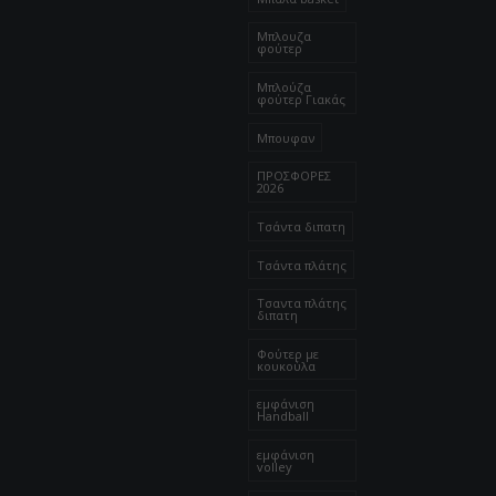
Μπλουζα
φούτερ
Μπλούζα
φούτερ Γιακάς
Μπουφαν
ΠΡΟΣΦΟΡΕΣ
2026
Τσάντα διπατη
Τσάντα πλάτης
Τσαντα πλάτης
διπατη
Φούτερ με
κουκούλα
εμφάνιση
Handball
εμφάνιση
volley