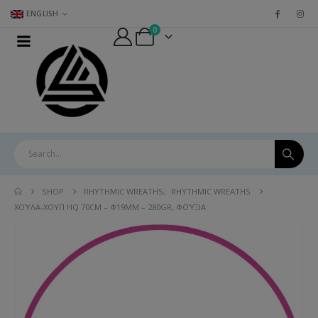
ENGLISH
0
SHOP
RHYTHMIC WREATHS
,
RHYTHMIC WREATHS
ΧΟΎΛΑ-ΧΟΥΠ HQ 70CM – Φ19MM – 280GR, ΦΟΎΞΙΑ