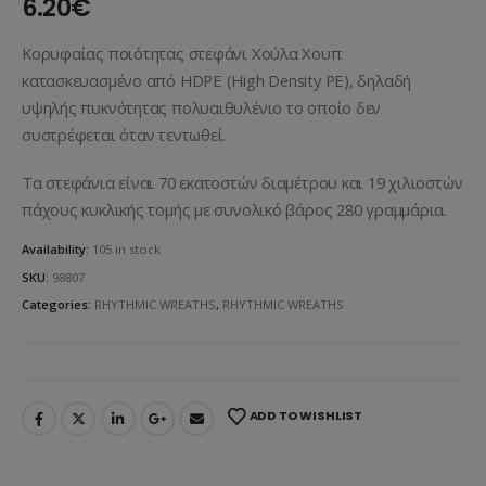
6.20
€
Κορυφαίας ποιότητας στεφάνι Χούλα Χουπ
κατασκευασμένο από HDPE (High Density PE), δηλαδή
υψηλής πυκνότητας πολυαιθυλένιο το οποίο δεν
συστρέφεται όταν τεντωθεί.
Τα στεφάνια είναι 70 εκατοστών διαμέτρου και 19 χιλιοστών
πάχους κυκλικής τομής με συνολικό βάρος 280 γραμμάρια.
Availability:
105 in stock
SKU:
98807
Categories:
RHYTHMIC WREATHS
,
RHYTHMIC WREATHS
ADD TO WISHLIST