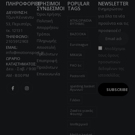
ΠΛΗΡΟΦΟΡΙΕΣ
ΧΡΗΣΙΜΟΙ
POPULAR
NEWSLETTER
ΣΥΝΔΕΣΜΟΙ
TAGS
Ενημερώσου
ΔΙΕΥΘΥΝΣΗ:
Όροι Χρήσης
για όλα τα νέα
Τζων Κέννεντυ
ATHLOPAIDIA
Πολιτική
προϊόντα και τις
53, Περιστέρι,
RYTHMIC
Απορρήτου
τκ. 12131
προσφορές!
Τρόποι
BAZOOKA
ΤΗΛΕΦΩΝΟ:
Πληρωμής
210 5912903
Euroleague
EMAIL:
Αποστολή
Αποδέχομαι
info@motionsport.gr
Προϊόντων
MIKASA
τους όρους
ΩΡΑΡΙΟ
Επιστροφή
προσωπικών
ΚΑΤΑΣΤΗΜΑΤΟΣ:
PAO bc
Προϊόντων
Δευ. - Σαβ. / 9:00
δεδομένων της
Επικοινωνία
AM - 8:00 PM
ιστοσελίδας
Pastorelli
spalding basket
Αγωνων
Γιλέκο
Ζακέτα γιακάς
Φουτερ
Ισοθερμικό
Μπάλα basket