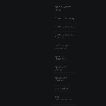
ΠΡΟΣΦΟΡΕΣ
2026
Τσάντα διπατη
Τσάντα πλάτης
Τσαντα πλάτης
διπατη
Φούτερ με
κουκούλα
εμφάνιση
Handball
εμφάνιση
volley
εμφανιση
basket
σετ basket
σετ
ποδοσφαίρου