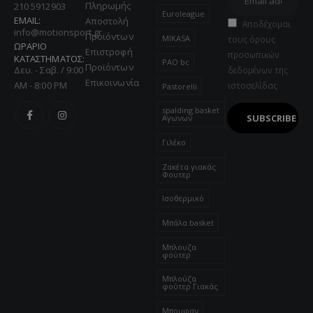
Πληρωμής
210 5912903
Euroleague
EMAIL:
Αποστολή
Αποδέχομαι
info@motionsport.gr
Προϊόντων
MIKASA
τους όρους
ΩΡΑΡΙΟ
Επιστροφή
προσωπικών
ΚΑΤΑΣΤΗΜΑΤΟΣ:
PAO bc
Προϊόντων
Δευ. - Σαβ. / 9:00
δεδομένων της
Επικοινωνία
AM - 8:00 PM
ιστοσελίδας
Pastorelli
spalding basket
Αγωνων
Γιλέκο
Ζακέτα γιακάς
Φουτερ
Ισοθερμικό
Μπάλα basket
Μπλουζα
φούτερ
Μπλούζα
φούτερ Γιακάς
Μπουφαν