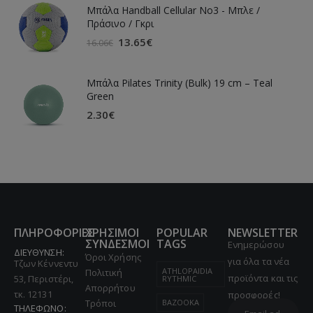
Μπάλα Handball Cellular Νο3 - Μπλε /
Πράσινο / Γκρι
13.65
€
16.06
€
Μπάλα Pilates Trinity (Bulk) 19 cm – Teal
Green
2.30
€
ΠΛΗΡΟΦΟΡΙΕΣ
ΧΡΗΣΙΜΟΙ
POPULAR
NEWSLETTER
ΣΥΝΔΕΣΜΟΙ
TAGS
Ενημερώσου
ΔΙΕΥΘΥΝΣΗ:
Όροι Χρήσης
για όλα τα νέα
Τζων Κέννεντυ
ATHLOPAIDIA
Πολιτική
προϊόντα και τις
53, Περιστέρι,
RYTHMIC
Απορρήτου
τκ. 12131
προσφορές!
Τρόποι
BAZOOKA
ΤΗΛΕΦΩΝΟ: