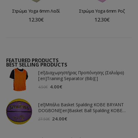
Στρώμα Yoga 6mm Λαδί
Στρώμα Yoga 6mm Ροζ
12.30
€
12.30
€
FEATURED PRODUCTS
BEST SELLING PRODUCTS
[:el]Διαχωρηστήρας Προπόνησης (Σαλιάρα)
[:en]Training Separator (Bib)[:]
4.00
€
4.50
€
[:el]Μπάλα Basket Spalding KOBE BRYANT
DOGBONE[:en]Basket Ball Spalding KOBE
BRYANT DOGBONE[:]
24.00
€
27.50
€