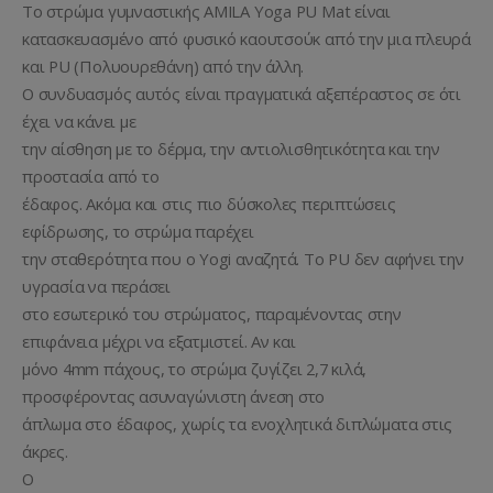
Το στρώμα γυμναστικής AMILA Yoga PU Mat είναι
κατασκευασμένο από φυσικό καουτσούκ από την μια πλευρά
και PU (Πολυουρεθάνη) από την άλλη.
Ο συνδυασμός αυτός είναι πραγματικά αξεπέραστος σε ότι
έχει να κάνει με
την αίσθηση με το δέρμα, την αντιολισθητικότητα και την
προστασία από το
έδαφος. Ακόμα και στις πιο δύσκολες περιπτώσεις
εφίδρωσης, το στρώμα παρέχει
την σταθερότητα που ο Yogi αναζητά. Το PU δεν αφήνει την
υγρασία να περάσει
στο εσωτερικό του στρώματος, παραμένοντας στην
επιφάνεια μέχρι να εξατμιστεί. Αν και
μόνο 4mm πάχους, το στρώμα ζυγίζει 2,7 κιλά,
προσφέροντας ασυναγώνιστη άνεση στο
άπλωμα στο έδαφος, χωρίς τα ενοχλητικά διπλώματα στις
άκρες.
O