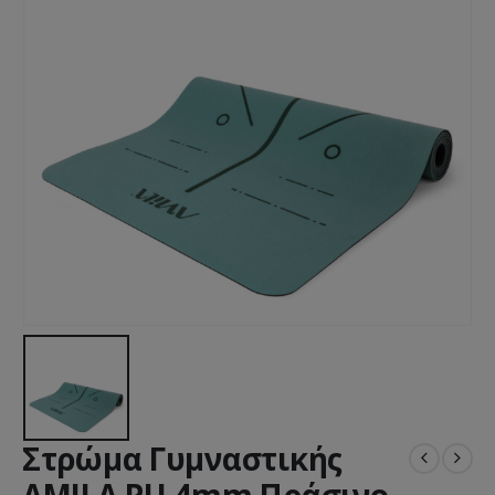
Στρώμα Γυμναστικής
AMILA PU 4mm Πράσινο