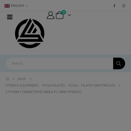
ENGLISH
0
SHOP
FITNESS-EQUIPMENT
,
YOGA-PILATES
,
YOGA – PILATES MATTRESSES
ΣΤΡΏΜΑ ΓΥΜΝΑΣΤΙΚΉΣ AMILA PU 4MM ΠΡΆΣΙΝΟ