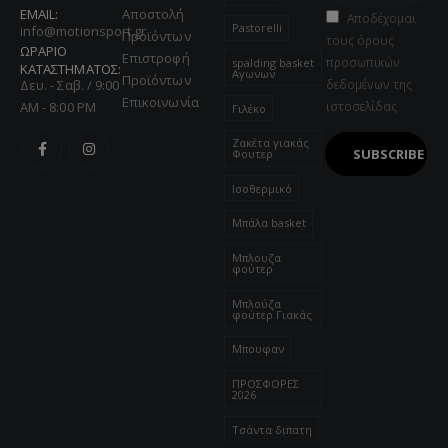
EMAIL:
Αποστολή
Αποδέχομαι
Pastorelli
info@motionsport.gr
Προϊόντων
τους όρους
ΩΡΑΡΙΟ
Επιστροφή
προσωπικών
spalding basket
ΚΑΤΑΣΤΗΜΑΤΟΣ:
Αγωνων
Προϊόντων
Δευ. - Σαβ. / 9:00
δεδομένων της
Επικοινωνία
AM - 8:00 PM
ιστοσελίδας
Γιλέκο
Ζακέτα γιακάς
Φουτερ
Ισοθερμικό
Μπάλα basket
Μπλουζα
φούτερ
Μπλούζα
φούτερ Γιακάς
Μπουφαν
ΠΡΟΣΦΟΡΕΣ
2026
Τσάντα διπατη