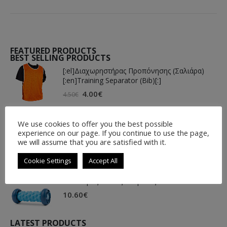
FEATURED PRODUCTS
BEST SELLING PRODUCTS
[:el]Διαχωρηστήρας Προπόνησης (Σαλιάρα)
[:en]Training Separator (Bib)[:]
4.00
€
4.50
€
We use cookies to offer you the best possible
[:el]Μπάλα Basket Spalding KOBE BRYANT
experience on our page. If you continue to use the page,
DOGBONE[:en]Basket Ball Spalding KOBE
we will assume that you are satisfied with it.
BRYANT DOGBONE[:]
24.00
€
27.50
€
Cookie Settings
Accept All
Κύλινδρος Μασάζ Πέλματος Foot Roller Arch
10.60
€
LATEST PRODUCTS