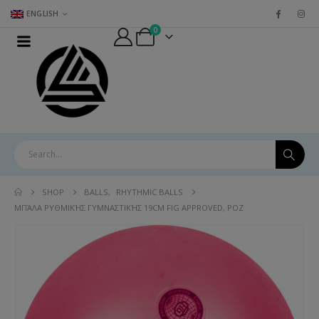
ENGLISH
0
SHOP
BALLS
,
RHYTHMIC BALLS
ΜΠΆΛΑ ΡΥΘΜΙΚΉΣ ΓΥΜΝΑΣΤΙΚΉΣ 19CM FIG APPROVED, ΡΟΖ