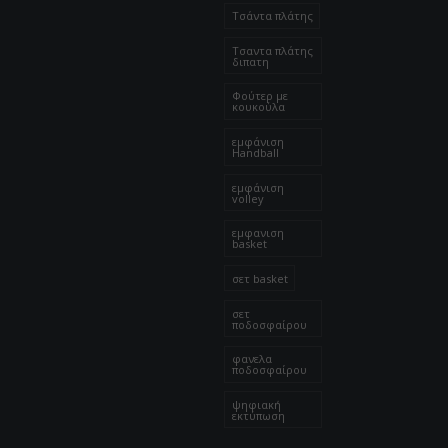
Τσάντα πλάτης
Τσαντα πλάτης
διπατη
Φούτερ με
κουκούλα
εμφάνιση
Handball
εμφάνιση
volley
εμφανιση
basket
σετ basket
σετ
ποδοσφαίρου
φανελα
ποδοσφαίρου
ψηφιακή
εκτύπωση