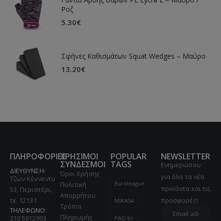
Ροζ
5.30
€
Σφήνες Καθισμάτων Squat Wedges – Μαύρο
13.20
€
ΠΛΗΡΟΦΟΡΙΕΣ
ΧΡΗΣΙΜΟΙ
POPULAR
NEWSLETTER
ΣΥΝΔΕΣΜΟΙ
TAGS
Ενημερώσου
ΔΙΕΥΘΥΝΣΗ:
Όροι Χρήσης
για όλα τα νέα
Τζων Κέννεντυ
Euroleague
Πολιτική
προϊόντα και τις
53, Περιστέρι,
Απορρήτου
τκ. 12131
προσφορές!
MIKASA
Τρόποι
ΤΗΛΕΦΩΝΟ:
Πληρωμής
210 5912903
PAO bc