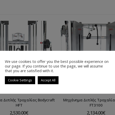
OUT OF STOCK
We use cookies to offer you the best possible experience on
our page. If you continue to use the page, we will assume
that you are satisfied with it.
Cookie Settings
Accept All
 Διπλής Τροχαλίας Bodycraft
Μηχάνημα Διπλής Τροχαλία
HFT
FT3100
2,530.00
€
2,134.00
€