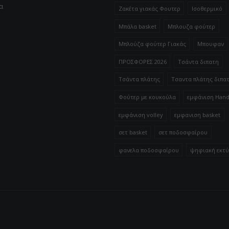
α
Ζακέτα γιακάς Φουτερ
Ισοθερμικό
Μπάλα basket
Μπλουζα φούτερ
Μπλούζα φούτερ Γιακάς
Μπουφαν
ΠΡΟΣΦΟΡΕΣ 2026
Τσάντα διπατη
Τσάντα πλάτης
Τσαντα πλάτης διπα
Φούτερ με κουκούλα
εμφάνιση Hand
εμφάνιση volley
εμφανιση basket
σετ basket
σετ ποδοσφαίρου
φανελα ποδοσφαίρου
ψηφιακή εκτ