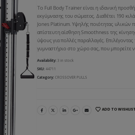
Το Full Body Trainer είναι η ιδανική προσ
εκγύμνασης του σώματος. Διαθέτει 190 κιλά
Jones Platinum. Υψηλής ποιότητας υλικών πο
απίστευτη αίσθηση Smoothness της κίνηση
ύψους για πολλές παραλλαγές. Επιλέγοντας
γυμναστήριο στο χώρο σας, που μπορείτε ν
Availability:
3 in stock
SKU:
44711
Category:
CROSSOVER PULLS
ADD TO WISHLIS