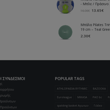
- Μπλε / Πράσινο 
13.65
€
16.06
€
Μπάλα Pilates Trin
19 cm – Teal Gree
2.30
€
Ι ΣΥΝΔΕΣΜΟΙ
POPULAR TAGS
ης
ATHLOPAIDIA RYTHMIC
BAZOOKA
Απορρήτου
ηρωμής
Euroleague
MIKASA
PAO bc
P
Προϊόντων
spalding basket Αγωνων
Γιλέκο
 Προϊόντων