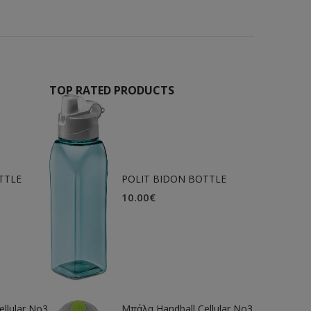
TOP RATED PRODUCTS
TTLE
POLIT BIDON BOTTLE
10.00
€
llular Νο3
Μπάλα Handball Cellular Νο3