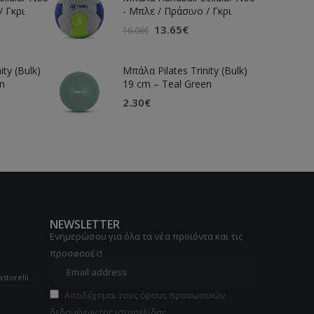
/ Γκρι
- Μπλε / Πράσινο / Γκρι
13.65
€
16.06
€
ity (Bulk)
Μπάλα Pilates Trinity (Bulk)
n
19 cm – Teal Green
2.30
€
NEWSLETTER
Ενημερώσου για όλα τα νέα προϊόντα και τις
προσφορές!
astorelli
Αποδέχομαι τους όρους προσωπικών
δεδομένων της ιστοσελίδας