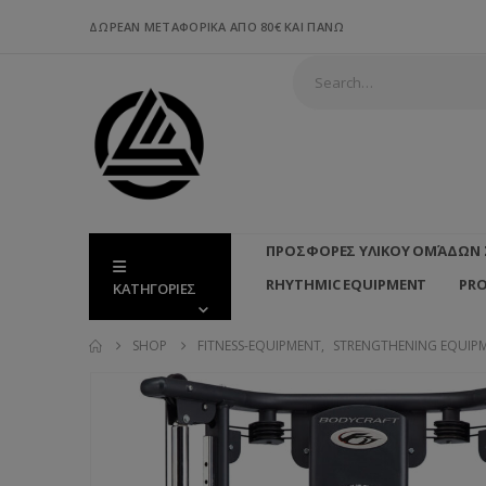
ΔΩΡΕΑΝ ΜΕΤΑΦΟΡΙΚΑ ΑΠΟ 80€ ΚΑΙ ΠΑΝΩ
ΠΡΟΣΦΟΡΕΣ ΥΛΙΚΟΥ ΟΜΆΔΩΝ 
RHYTHMIC EQUIPMENT
PR
ΚΑΤΗΓΟΡΙΕΣ
SHOP
FITNESS-EQUIPMENT
,
STRENGTHENING EQUIP