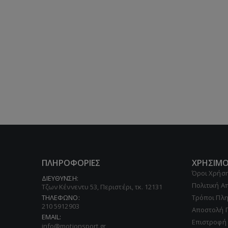
ΠΛΗΡΟΦΟΡΙΕΣ
ΧΡΗΣΙΜΟ
Όροι Χρήσ
ΔΙΕΥΘΥΝΣΗ:
Πολιτική 
Τζων Κέννεντυ 53, Περιστέρι, τκ. 12131
ΤΗΛΕΦΩΝΟ:
Τρόποι Πλ
210 5912903
Αποστολή 
EMAIL:
Επιστροφή
info@motionsport.gr