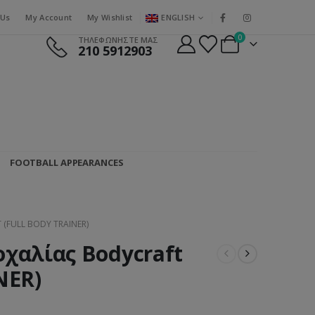
ENGLISH
 Us
My Account
My Wishlist
0
ΤΗΛΕΦΩΝΗΣΤΕ ΜΑΣ
210 5912903
FOOTBALL APPEARANCES
(FULL BODY TRAINER)
χαλίας Bodycraft
NER)