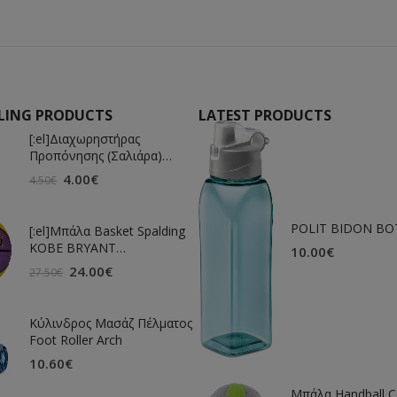
LLING PRODUCTS
LATEST PRODUCTS
[:el]Διαχωρηστήρας
Προπόνησης (Σαλιάρα)
[:en]Training Separator (Bib)
4.00
€
4.50
€
[:]
POLIT BIDON BO
[:el]Μπάλα Basket Spalding
KOBE BRYANT
10.00
€
DOGBONE[:en]Basket Ball
24.00
€
27.50
€
Spalding KOBE BRYANT
DOGBONE[:]
Κύλινδρος Μασάζ Πέλματος
Foot Roller Arch
10.60
€
Μπάλα Handball Ce