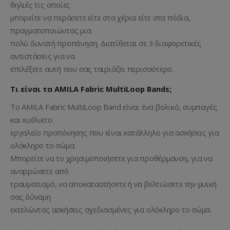
θηλιές τις οποίες
μπορείτε να περάσετε είτε στα χέρια είτε στα πόδια,
πραγματοποιώντας μια
πολύ δυνατή προπόνηση. Διατίθεται σε 3 διαφορετικές
αντιστάσεις για να
επιλέξετε αυτή που σας ταιριάζει περισσότερο.
Τι είναι τα AMILA Fabric MultiLoop Bands;
Το AMILA Fabric MultiLoop Band είναι ένα βολικό, συμπαγές
και ευέλικτο
εργαλείο προπόνησης που είναι κατάλληλο για ασκήσεις για
ολόκληρο το σώμα.
Μπορείτε να το χρησιμοποιήσετε για προθέρμανση, για να
αναρρώσετε από
τραυματισμό, να αποκαταστήσετε ή να βελτιώσετε την μυϊκή
σας δύναμη
εκτελώντας ασκήσεις σχεδιασμένες για ολόκληρο το σώμα.