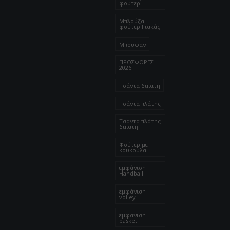
φούτερ
Μπλούζα
φούτερ Γιακάς
Μπουφαν
ΠΡΟΣΦΟΡΕΣ
2026
Τσάντα διπατη
Τσάντα πλάτης
Τσαντα πλάτης
διπατη
Φούτερ με
κουκούλα
εμφάνιση
Handball
εμφάνιση
volley
εμφανιση
basket