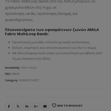
Τα Fabric MultiLoop Bands από την AMILA μπορούν να
χρησιμοποιηθούν στη Yoga, σε
προπόνηση cardio, προπόνηση δύναμης και
φυσιοθεραπείας.
Πλεονεκτήματα των υφασμάτινων ζωνών AMILA
Fabric MultiLoop Bands:
Προπόνηση για κάθε επίπεδο φυσικής κατάστασης
Βολικό, συμπαγές και αποτελεσματικό για όλο το σώμα
Με δέκα διαφορετικά Loops για ευκολότερη μετάβαση από
τη μια άσκηση στην άλλη
Availability:
309 in stock
SKU:
96624
Category:
RUBBER SHEET
ADD TO WISHLIST