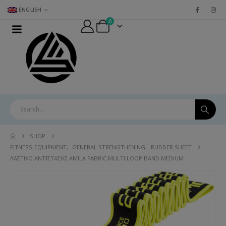
ENGLISH
0
SHOP
FITNESS-EQUIPMENT
,
GENERAL STRENGTHENING
,
RUBBER SHEET
ΛΆΣΤΙΧΟ ΑΝΤΊΣΤΑΣΗΣ AMILA FABRIC MULTI LOOP BAND MEDIUM