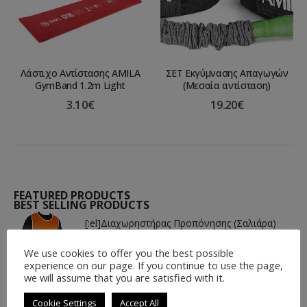
Λάστιχο Αντίστασης AMILA
ΣΕΤ Εκγύμνασης Απαγωγών
GymBand 1.2m Light
(Μεσαία αντίσταση)
3.10
€
19.20
€
FEATURED PRODUCTS
BEST SELLING PRODUCTS
[:el]Διαχωρηστήρας Προπόνησης (Σαλιάρα)
[:en]Training Separator (Bib)[:]
We use cookies to offer you the best possible
4.00
€
4.50
€
experience on our page. If you continue to use the page,
we will assume that you are satisfied with it.
[:el]Μπάλα Basket Spalding KOBE BRYANT
Cookie Settings
Accept All