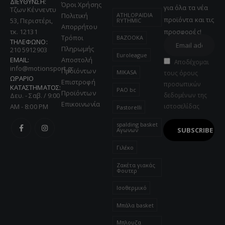
ΔΙΕΥΘΥΝΣΗ:
Όροι Χρήσης
για όλα τα νέα
Τζων Κέννεντυ
ATHLOPAIDIA
Πολιτική
προϊόντα και τις
53, Περιστέρι,
RYTHMIC
Απορρήτου
τκ. 12131
προσφορές!
Τρόποι
BAZOOKA
ΤΗΛΕΦΩΝΟ:
Πληρωμής
210 5912903
Euroleague
EMAIL:
Αποστολή
Αποδέχομαι
info@motionsport.gr
Προϊόντων
MIKASA
τους όρους
ΩΡΑΡΙΟ
Επιστροφή
προσωπικών
ΚΑΤΑΣΤΗΜΑΤΟΣ:
PAO bc
Προϊόντων
Δευ. - Σαβ. / 9:00
δεδομένων της
Επικοινωνία
AM - 8:00 PM
ιστοσελίδας
Pastorelli
spalding basket
Αγωνων
Γιλέκο
Ζακέτα γιακάς
Φουτερ
Ισοθερμικό
Μπάλα basket
Μπλουζα