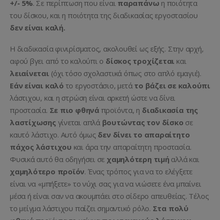
+/- 5%
. Σε περίπτωση που είναι
παραπάνω
η ποιότητα
του δίσκου, και η ποιότητα της διαδικασίας εργοστασίου
δεν είναι καλή.
Η διαδικασία φινιρίσματος, ακολουθεί ως εξής. Στην αρχή,
αφού βγει από το καλούπι ο
δίσκος τροχίζεται
και
λειαίνεται
(όχι τόσο σχολαστικά όπως στο απλό εμαγιέ).
Εάν είναι καλό
το εργοστάσιο, μετά
το βάζει σε καλούπι
λάστιχου, και η στρώση είναι αρκετή ώστε να δίνει
προστασία.
Σε πιο φθηνά
προϊόντα, η
διαδικασία της
λαστίχωσης
γίνεται απλά
βουτώντας τον δίσκο
σε
καυτό λάστιχο. Αυτό όμως
δεν δίνει το απαραίτητο
πάχος λάστιχου
και άρα την απαραίτητη προστασία.
Φυσικά αυτό θα οδηγήσει σε
χαμηλότερη τιμή
αλλά και
χαμηλότερο προϊόν
. Ένας τρόπος για να το ελέγξετε
είναι να «μπήξετε» το νύχι σας για να νιώσετε ένα μπαίνει
μέσα ή είναι σαν να ακουμπάει στο σίδερο απευθείας. Τέλος
το μείγμα λάστιχου παίζει σημαντικό ρόλο.
Στα πολύ