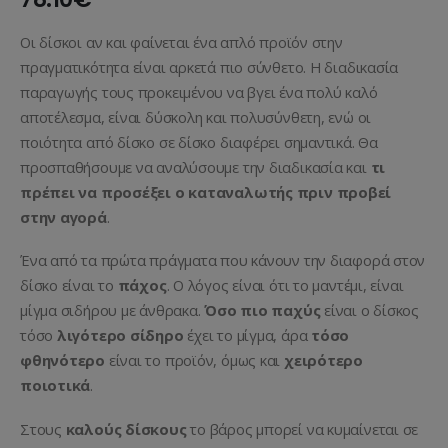
Οι δίσκοι αν και φαίνεται ένα απλό προϊόν στην
πραγματικότητα είναι αρκετά πιο σύνθετο. Η διαδικασία
παραγωγής τους προκειμένου να βγει ένα πολύ καλό
αποτέλεσμα, είναι δύσκολη και πολυσύνθετη, ενώ οι
ποιότητα από δίσκο σε δίσκο διαφέρει σημαντικά. Θα
προσπαθήσουμε να αναλύσουμε την διαδικασία και
τι
πρέπει να προσέξει ο καταναλωτής πριν προβεί
στην αγορά
.
Ένα από τα πρώτα πράγματα που κάνουν την διαφορά στον
δίσκο είναι το
πάχος
. Ο λόγος είναι ότι το μαντέμι, είναι
μίγμα σιδήρου με άνθρακα.
Όσο πιο παχύς
είναι ο δίσκος
τόσο
λιγότερο σίδηρο
έχει το μίγμα, άρα
τόσο
φθηνότερο
είναι το προϊόν, όμως και
χειρότερο
ποιοτικά
.
Στους
καλούς δίσκους
το βάρος μπορεί να κυμαίνεται σε