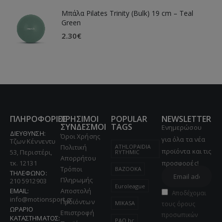
Μπάλα Pilates Trinity (Bulk) 19 cm – Teal
Green
2.30
€
ΠΛΗΡΟΦΟΡΙΕΣ
ΧΡΗΣΙΜΟΙ
POPULAR
NEWSLETTER
ΣΥΝΔΕΣΜΟΙ
TAGS
Ενημερώσου
ΔΙΕΥΘΥΝΣΗ:
Όροι Χρήσης
για όλα τα νέα
Τζων Κέννεντυ
ATHLOPAIDIA
Πολιτική
προϊόντα και τις
53, Περιστέρι,
RYTHMIC
Απορρήτου
τκ. 12131
προσφορές!
Τρόποι
BAZOOKA
ΤΗΛΕΦΩΝΟ:
Πληρωμής
210 5912903
Euroleague
EMAIL:
Αποστολή
Αποδέχομαι
info@motionsport.gr
Προϊόντων
MIKASA
τους όρους
ΩΡΑΡΙΟ
Επιστροφή
προσωπικών
ΚΑΤΑΣΤΗΜΑΤΟΣ:
PAO bc