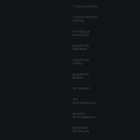
Τσάντα πλάτης
Τσαντα πλάτης
διπατη
Φούτερ με
κουκούλα
εμφάνιση
Handball
εμφάνιση
volley
εμφανιση
basket
σετ basket
σετ
ποδοσφαίρου
φανελα
ποδοσφαίρου
ψηφιακή
εκτύπωση