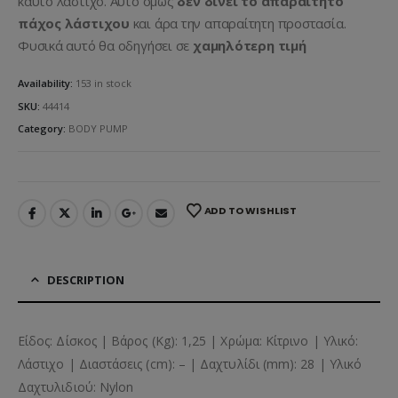
καυτό λάστιχο. Αυτό όμως
δεν δίνει το απαραίτητο
πάχος λάστιχου
και άρα την απαραίτητη προστασία.
Φυσικά αυτό θα οδηγήσει σε
χαμηλότερη τιμή
Availability:
153 in stock
SKU:
44414
Category:
BODY PUMP
ADD TO WISHLIST
DESCRIPTION
Είδος: Δίσκος | Βάρος (Kg): 1,25 | Χρώμα: Κίτρινο | Υλικό:
Λάστιχο | Διαστάσεις (cm): – | Δαχτυλίδι (mm): 28 | Υλικό
Δαχτυλιδιού: Nylon