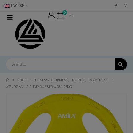
ENGLISH
0
SHOP
FITNESS-EQUIPMENT
,
AEROBIC
,
BODY PUMP
ΔΊΣΚΟΣ AMILA PUMP RUBBER Φ28 1,25KG