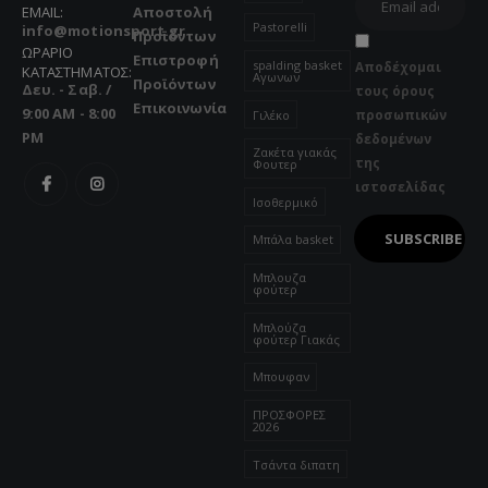
EMAIL:
Αποστολή
Pastorelli
info@motionsport.gr
Προϊόντων
ΩΡΑΡΙΟ
Επιστροφή
spalding basket
Αποδέχομαι
ΚΑΤΑΣΤΗΜΑΤΟΣ:
Αγωνων
Προϊόντων
Δευ. - Σαβ. /
τους όρους
Επικοινωνία
9:00 AM - 8:00
προσωπικών
Γιλέκο
PM
δεδομένων
Ζακέτα γιακάς
της
Φουτερ
ιστοσελίδας
Ισοθερμικό
Μπάλα basket
Μπλουζα
φούτερ
Μπλούζα
φούτερ Γιακάς
Μπουφαν
ΠΡΟΣΦΟΡΕΣ
2026
Τσάντα διπατη