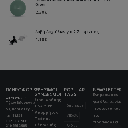
Green
2.30
€
Λαβή Δαχτύλων για 2 Σφυρίχτρες
1.10
€
ΠΛΗΡΟΦΟΡΙΕΣ
ΧΡΗΣΙΜΟΙ
POPULAR
NEWSLETTER
ΣΥΝΔΕΣΜΟΙ
TAGS
Ενημερώσου
ΔΙΕΥΘΥΝΣΗ:
Όροι Χρήσης
για όλα τα νέα
Τζων Κέννεντυ
Euroleague
Πολιτική
προϊόντα και
53, Περιστέρι,
Απορρήτου
τκ. 12131
τις
MIKASA
Τρόποι
ΤΗΛΕΦΩΝΟ:
προσφορές!
Πληρωμής
210 5912903
PAO bc