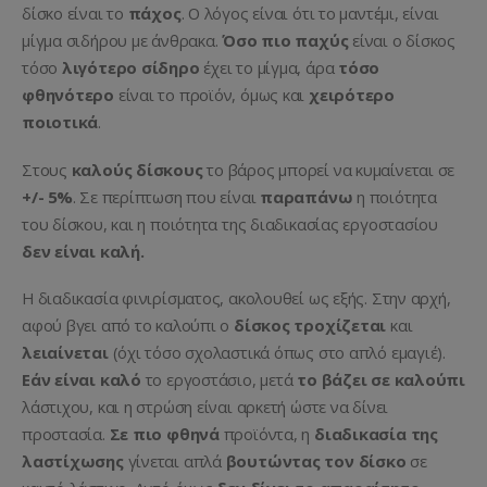
δίσκο είναι το
πάχος
. Ο λόγος είναι ότι το μαντέμι, είναι
μίγμα σιδήρου με άνθρακα.
Όσο πιο παχύς
είναι ο δίσκος
τόσο
λιγότερο σίδηρο
έχει το μίγμα, άρα
τόσο
φθηνότερο
είναι το προϊόν, όμως και
χειρότερο
ποιοτικά
.
Στους
καλούς δίσκους
το βάρος μπορεί να κυμαίνεται σε
+/- 5%
. Σε περίπτωση που είναι
παραπάνω
η ποιότητα
του δίσκου, και η ποιότητα της διαδικασίας εργοστασίου
δεν είναι καλή.
Η διαδικασία φινιρίσματος, ακολουθεί ως εξής. Στην αρχή,
αφού βγει από το καλούπι ο
δίσκος τροχίζεται
και
λειαίνεται
(όχι τόσο σχολαστικά όπως στο απλό εμαγιέ).
Εάν είναι καλό
το εργοστάσιο, μετά
το βάζει σε καλούπι
λάστιχου, και η στρώση είναι αρκετή ώστε να δίνει
προστασία.
Σε πιο φθηνά
προϊόντα, η
διαδικασία της
λαστίχωσης
γίνεται απλά
βουτώντας τον δίσκο
σε