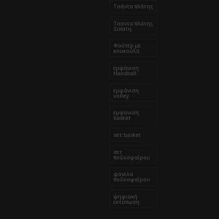
Τσάντα πλάτης
Τσαντα πλάτης
διπατη
Φούτερ με
κουκούλα
εμφάνιση
Handball
εμφάνιση
volley
εμφανιση
basket
σετ basket
σετ
ποδοσφαίρου
φανελα
ποδοσφαίρου
ψηφιακή
εκτύπωση