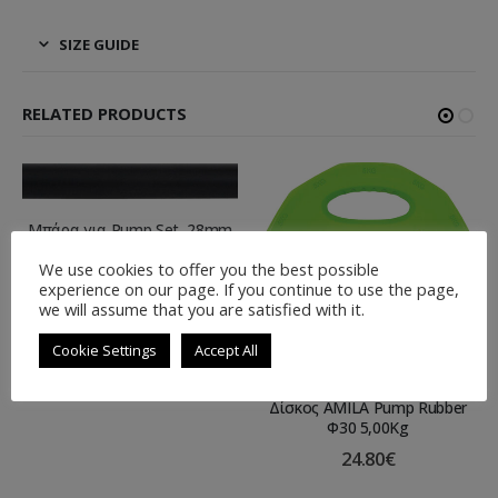
SIZE GUIDE
RELATED PRODUCTS
Μπάρα για Pump Set, 28mm
26.30
€
We use cookies to offer you the best possible
experience on our page. If you continue to use the page,
we will assume that you are satisfied with it.
Cookie Settings
Accept All
Δίσκος AMILA Pump Rubber
Φ30 5,00Kg
24.80
€