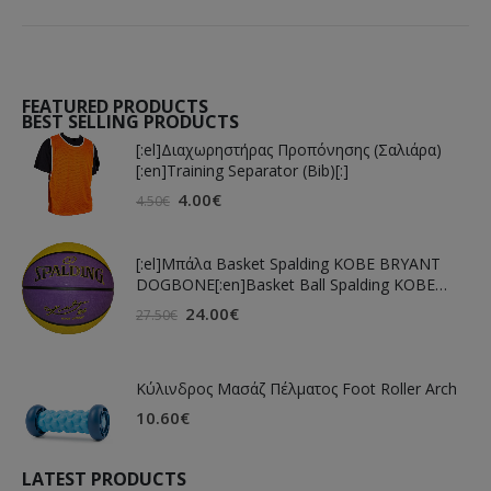
FEATURED PRODUCTS
BEST SELLING PRODUCTS
[:el]Διαχωρηστήρας Προπόνησης (Σαλιάρα)
[:en]Training Separator (Bib)[:]
4.00
€
4.50
€
[:el]Μπάλα Basket Spalding KOBE BRYANT
DOGBONE[:en]Basket Ball Spalding KOBE
BRYANT DOGBONE[:]
24.00
€
27.50
€
Κύλινδρος Μασάζ Πέλματος Foot Roller Arch
10.60
€
LATEST PRODUCTS