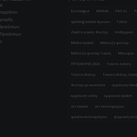
ης
Euroleague
MIKASA
PAO bc
P
Απορρήτου
ηρωμής
spalding basket Αγωνων
Γιλέκο
Προϊόντων
Ζακέτα γιακάς Φουτερ
Ισοθερμικό
 Προϊόντων
α
Μπάλα basket
Μπλουζα φούτερ
Μπλούζα φούτερ Γιακάς
Μπουφαν
ΠΡΟΣΦΟΡΕΣ 2026
Τσάντα διπατη
Τσάντα πλάτης
Τσαντα πλάτης διπα
Φούτερ με κουκούλα
εμφάνιση Hand
εμφάνιση volley
εμφανιση basket
σετ basket
σετ ποδοσφαίρου
φανελα ποδοσφαίρου
ψηφιακή εκτ