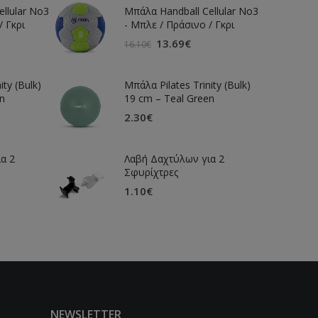
llular Νο3
Μπάλα Handball Cellular Νο3
/ Γκρι
- Μπλε / Πράσινο / Γκρι
13.69
€
16.10
€
ity (Bulk)
Μπάλα Pilates Trinity (Bulk)
n
19 cm – Teal Green
2.30
€
α 2
Λαβή Δαχτύλων για 2
Σφυρίχτρες
1.10
€
NEWSLETTER