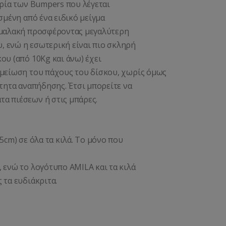
ορία των Bumpers που λέγεται
σμένη από ένα ειδικό μείγμα
ο μαλακή προσφέροντας μεγαλύτερη
, ενώ η εσωτερική είναι πιο σκληρή
ου (από 10Kg και άνω) έχει
 μείωση του πάχους του δίσκου, χωρίς όμως
ότητα αναπήδησης. Έτσι μπορείτε να
α πιέσεων ή στις μπάρες.
5cm) σε όλα τα κιλά. Το μόνο που
 ενώ το λογότυπο AMILA και τα κιλά
 τα ευδιάκριτα.