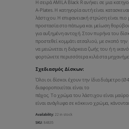
Η σειρά AMILA Black R ανήκει σε μια κατηγ
A-Plates. Η κατηγορία αυτή είναι κατασκευα
λάστιχου. Η επιφανειακή στρώση είναι πι
προστασία στο πάτωμα και μείωση θορύβου
για αυξημένη αντοχή. Στον πυρήνα του δίσκ
προστεθεί κομμάτι ατσαλιού, με σκοπό την
να μειώνεται η διάρκεια ζωής του ή η ικαν
φορτώνετε περισσότερα κιλά στα μηχανήματ
Σχεδιασμός Δίσκων:
Όλοι οι δίσκοι έχουν την ίδια διάμετρο (Ø4
διαφοροποιείται είναι το
πάχος. Το χρώμα του λάστιχου είναι μαύρο,
είναι ανάγλυφα σε κόκκινο χρώμα, κάνοντας
Availability:
22 in stock
SKU:
84835