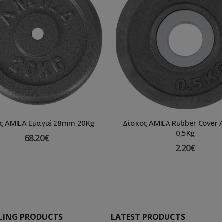
ς AMILA Εμαγιέ 28mm 20Kg
Δίσκος AMILA Rubber Cover
0,5Kg
68.20
€
2.20
€
LLING PRODUCTS
LATEST PRODUCTS