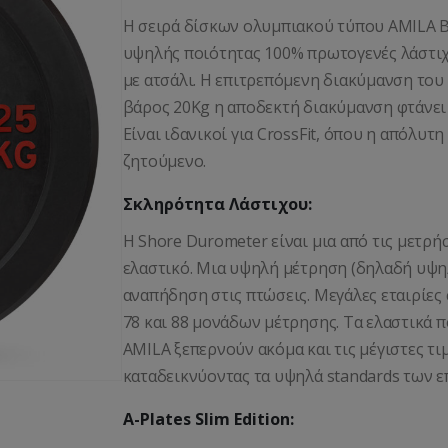
Η σειρά δίσκων ολυμπιακού τύπου AMILA Bla
υψηλής ποιότητας 100% πρωτογενές λάστι
με ατσάλι. Η επιτρεπόμενη διακύμανση του 
βάρος 20Kg η αποδεκτή διακύμανση φτάνει 
Είναι ιδανικοί για CrossFit, όπου η απόλυτη
ζητούμενο.
Σκληρότητα Λάστιχου:
Η Shore Durometer είναι μια από τις μετρ
ελαστικό. Μια υψηλή μέτρηση (δηλαδή υψη
αναπήδηση στις πτώσεις. Μεγάλες εταιρίες
78 και 88 μονάδων μέτρησης. Τα ελαστικά 
AMILA ξεπερνούν ακόμα και τις μέγιστες τ
καταδεικνύοντας τα υψηλά standards των ε
A-Plates Slim Edition: