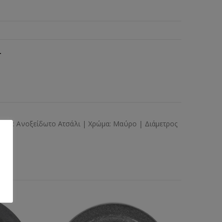
T
ιδιού: Ανοξείδωτο Ατσάλι | Χρώμα: Μαύρο | Διάμετρος