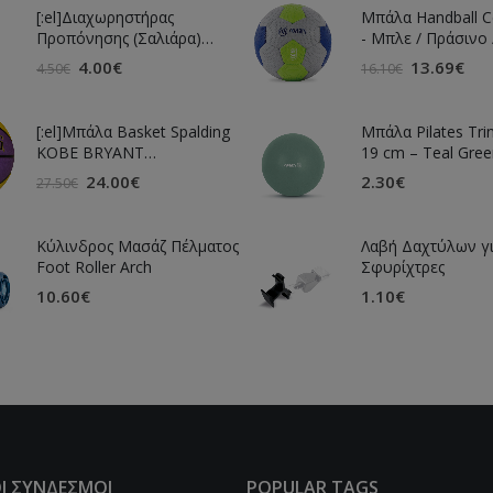
[:el]Διαχωρηστήρας
Μπάλα Handball Ce
Προπόνησης (Σαλιάρα)
- Μπλε / Πράσινο 
[:en]Training Separator (Bib)
4.00
€
13.69
€
4.50
€
16.10
€
[:]
[:el]Μπάλα Basket Spalding
Μπάλα Pilates Trin
KOBE BRYANT
19 cm – Teal Gree
DOGBONE[:en]Basket Ball
24.00
€
2.30
€
27.50
€
Spalding KOBE BRYANT
DOGBONE[:]
Κύλινδρος Μασάζ Πέλματος
Λαβή Δαχτύλων γι
Foot Roller Arch
Σφυρίχτρες
10.60
€
1.10
€
Ι ΣΥΝΔΕΣΜΟΙ
POPULAR TAGS