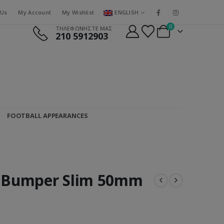
ENGLISH
 Us
My Account
My Wishlist
0
ΤΗΛΕΦΩΝΗΣΤΕ ΜΑΣ
210 5912903
FOOTBALL APPEARANCES
R Bumper Slim 50mm