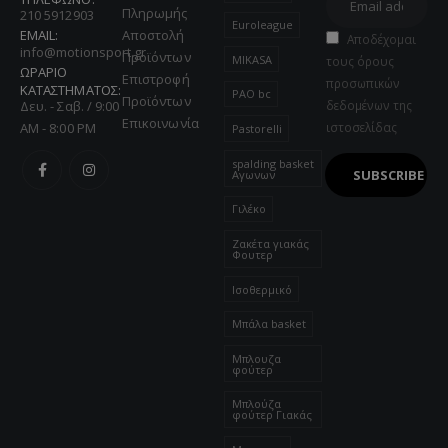
Πληρωμής
210 5912903
Euroleague
EMAIL:
Αποστολή
Αποδέχομαι
info@motionsport.gr
Προϊόντων
MIKASA
τους όρους
ΩΡΑΡΙΟ
Επιστροφή
προσωπικών
ΚΑΤΑΣΤΗΜΑΤΟΣ:
PAO bc
Προϊόντων
Δευ. - Σαβ. / 9:00
δεδομένων της
Επικοινωνία
AM - 8:00 PM
ιστοσελίδας
Pastorelli
spalding basket
Αγωνων
Γιλέκο
Ζακέτα γιακάς
Φουτερ
Ισοθερμικό
Μπάλα basket
Μπλουζα
φούτερ
Μπλούζα
φούτερ Γιακάς