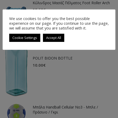
Κύλινδρος Μασάζ Πέλματος Foot Roller Arch
10.60
€
We use cookies to offer you the best possible
experience on our page. If you continue to use the page,
LATEST PRODUCTS
we will assume that you are satisfied with it.
Cookie Settings
Accept All
POLIT BIDON BOTTLE
10.00
€
Μπάλα Handball Cellular Νο3 - Μπλε /
Πράσινο / Γκρι