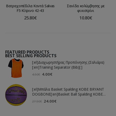
Βατραχοπέδιλα Κοντά Salvas
Σανίδα κολύμβησης με
F5 Κίτρινο 42-43
φινιστρίνι
25.80
€
10.80
€
FEATURED PRODUCTS
BEST SELLING PRODUCTS
[:el]Διαχωρηστήρας Προπόνησης (Σαλιάρα)
[:en]Training Separator (Bib)[:]
4.00
€
4.50
€
[:el]Μπάλα Basket Spalding KOBE BRYANT
DOGBONE[:en]Basket Ball Spalding KOBE
BRYANT DOGBONE[:]
24.00
€
27.50
€