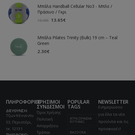
Μπάλα Handball Cellular Νο3 - Μπλε /
Πράσινο / Γκρι
13.65
€
16.06
€
Μπάλα Pilates Trinity (Bulk) 19 cm – Teal
Green
2.30
€
ΠΛΗΡΟΦΟΡΙΕΣ
ΧΡΗΣΙΜΟΙ
POPULAR
NEWSLETTER
ΣΥΝΔΕΣΜΟΙ
TAGS
Ενημερώσου
ΔΙΕΥΘΥΝΣΗ:
Όροι Χρήσης
για όλα τα νέα
Τζων Κέννεντυ
ATHLOPAIDIA
Πολιτική
προϊόντα και τις
53, Περιστέρι,
RYTHMIC
Απορρήτου
τκ. 12131
προσφορές!
Τρόποι
BAZOOKA
ΤΗΛΕΦΩΝΟ: