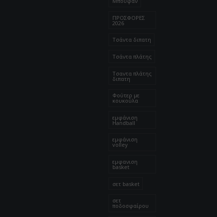
Μπουφαν
ΠΡΟΣΦΟΡΕΣ
2026
Τσάντα διπατη
Τσάντα πλάτης
Τσαντα πλάτης
διπατη
Φούτερ με
κουκούλα
εμφάνιση
Handball
εμφάνιση
volley
εμφανιση
basket
σετ basket
σετ
ποδοσφαίρου