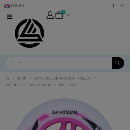
ENGLISH
0
SHOP
SKATE- ROLLER-SCOOTER
,
ROLLERS
ΑΘΛΟΠΑΙΔΙΆ ΡΟΔΆΚΙΑ ΓΙΑ ΠΑΤΊΝΙ 1084 – ΜΩΒ