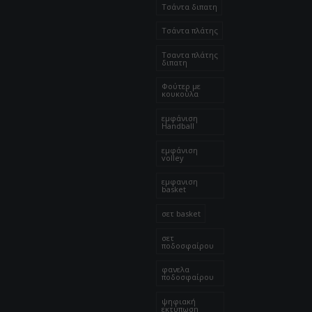
Τσάντα διπατη
Τσάντα πλάτης
Τσαντα πλάτης
διπατη
Φούτερ με
κουκούλα
εμφάνιση
Handball
εμφάνιση
volley
εμφανιση
basket
σετ basket
σετ
ποδοσφαίρου
φανελα
ποδοσφαίρου
ψηφιακή
εκτύπωση