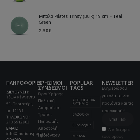
Μπάλα Pilates Trinity (Bulk) 19 cm – Teal
Green
2.30
€
ΠΛΗΡΟΦΟΡΙΕΣ
ΧΡΗΣΙΜΟΙ
POPULAR
NEWSLETTER
ΣΥΝΔΕΣΜΟΙ
TAGS
Ενημερώσου
ΔΙΕΥΘΥΝΣΗ:
Όροι Χρήσης
για όλα τα νέα
Τζων Κέννεντυ
ATHLOPAIDIA
Πολιτική
προϊόντα και τις
53, Περιστέρι,
RYTHMIC
Απορρήτου
τκ. 12131
προσφορές!
Τρόποι
BAZOOKA
ΤΗΛΕΦΩΝΟ:
Πληρωμής
210 5912903
Euroleague
EMAIL:
Αποστολή
Αποδέχομαι
info@motionsport.gr
Προϊόντων
MIKASA
τους όρους
ΩΡΑΡΙΟ