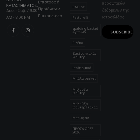
Επιστροφή
προσωπικών
ΚΑΤΑΣΤΗΜΑΤΟΣ:
PAO bc
Προϊόντων
Δευ. - Σαβ. / 9:00
δεδομένων της
Επικοινωνία
AM - 8:00 PM
ιστοσελίδας
Pastorelli
spalding basket
Αγωνων
Γιλέκο
Ζακέτα γιακάς
Φουτερ
Ισοθερμικό
Μπάλα basket
Μπλουζα
φούτερ
Μπλούζα
φούτερ Γιακάς
Μπουφαν
ΠΡΟΣΦΟΡΕΣ
2026