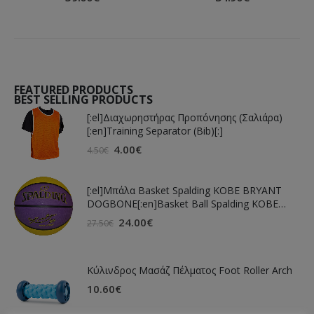
FEATURED PRODUCTS
BEST SELLING PRODUCTS
[:el]Διαχωρηστήρας Προπόνησης (Σαλιάρα)
[:en]Training Separator (Bib)[:]
4.00
€
4.50
€
[:el]Μπάλα Basket Spalding KOBE BRYANT
DOGBONE[:en]Basket Ball Spalding KOBE
BRYANT DOGBONE[:]
24.00
€
27.50
€
Κύλινδρος Μασάζ Πέλματος Foot Roller Arch
10.60
€