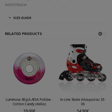
ΑΘΛΟΠΑΙΔΙΑ
SIZE GUIDE
RELATED PRODUCTS
Luminous 80χιλ./85A Ροδάκι -
In-Line Skate Αλουμινίου 33-
Cotton Candy (4αδα)
36
39.00
€
54.90
€