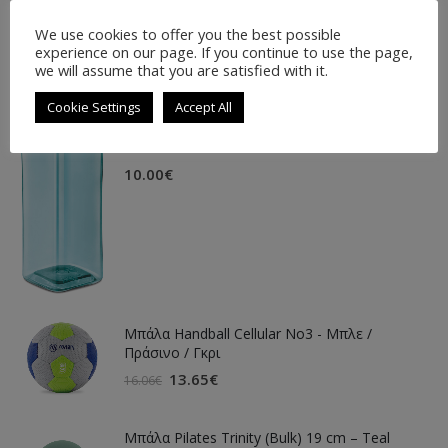
LATEST PRODUCTS
We use cookies to offer you the best possible
experience on our page. If you continue to use the page,
we will assume that you are satisfied with it.
Cookie Settings
Accept All
POLIT BIDON BOTTLE
10.00
€
Μπάλα Handball Cellular Νο3 - Μπλε /
Πράσινο / Γκρι
13.65
€
16.06
€
Μπάλα Pilates Trinity (Bulk) 19 cm – Teal