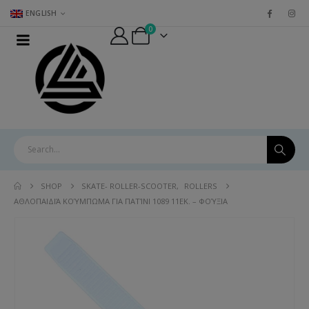
ENGLISH
0
SHOP
SKATE- ROLLER-SCOOTER
,
ROLLERS
ΑΘΛΟΠΑΙΔΙΆ ΚΟΎΜΠΩΜΑ ΓΙΑ ΠΑΤΊΝΙ 1089 11ΕΚ. – ΦΟΎΞΙΑ