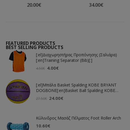
20.00
€
34.00
€
FEATURED PRODUCTS
BEST SELLING PRODUCTS
[:el]Διαχωρηστήρας Προπόνησης (Σαλιάρα)
[:en]Training Separator (Bib)[:]
4.00
€
4.50
€
[:el]Μπάλα Basket Spalding KOBE BRYANT
DOGBONE[:en]Basket Ball Spalding KOBE
BRYANT DOGBONE[:]
24.00
€
27.50
€
Κύλινδρος Μασάζ Πέλματος Foot Roller Arch
10.60
€