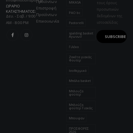
Προϊόντων
MIKASA
τους όρους
ΩΡΑΡΙΟ
Επιστροφή
προσωπικών
ΚΑΤΑΣΤΗΜΑΤΟΣ:
PAO bc
Προϊόντων
Δευ. - Σαβ. / 9:00
δεδομένων της
Επικοινωνία
AM - 8:00 PM
ιστοσελίδας
Pastorelli
spalding basket
Αγωνων
Γιλέκο
Ζακέτα γιακάς
Φουτερ
Ισοθερμικό
Μπάλα basket
Μπλουζα
φούτερ
Μπλούζα
φούτερ Γιακάς
Μπουφαν
ΠΡΟΣΦΟΡΕΣ
2026