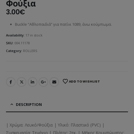
Φούξια
3.00
€
Buckle “Αθλοπαιδιά” για πατίνι 1089, άνω κούμπωμα.
Availability:
17 in stock
SKU:
004.11178
Category:
ROLLERS
ADD TO WISHLIST
DESCRIPTION
| Χρώμα: Λευκό/Φούξια | Υλικό: Πλαστικό (PVC) |
Συσκευασία: Τεμάχιο | Πλάτος: 2εκ. | Μήκος Κουμπώματος: