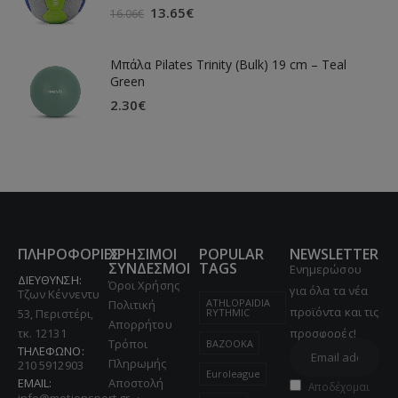
13.65
€
16.06
€
Μπάλα Pilates Trinity (Bulk) 19 cm – Teal
Green
2.30
€
ΠΛΗΡΟΦΟΡΙΕΣ
ΧΡΗΣΙΜΟΙ
POPULAR
NEWSLETTER
ΣΥΝΔΕΣΜΟΙ
TAGS
Ενημερώσου
ΔΙΕΥΘΥΝΣΗ:
Όροι Χρήσης
για όλα τα νέα
Τζων Κέννεντυ
ATHLOPAIDIA
Πολιτική
προϊόντα και τις
53, Περιστέρι,
RYTHMIC
Απορρήτου
τκ. 12131
προσφορές!
Τρόποι
BAZOOKA
ΤΗΛΕΦΩΝΟ:
Πληρωμής
210 5912903
Euroleague
EMAIL:
Αποστολή
Αποδέχομαι
info@motionsport.gr