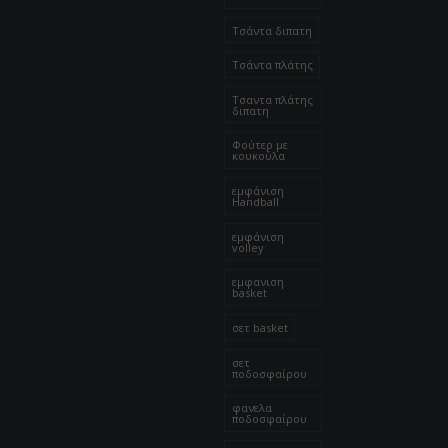
Τσάντα διπατη
Τσάντα πλάτης
Τσαντα πλάτης
διπατη
Φούτερ με
κουκούλα
εμφάνιση
Handball
εμφάνιση
volley
εμφανιση
basket
σετ basket
σετ
ποδοσφαίρου
φανελα
ποδοσφαίρου