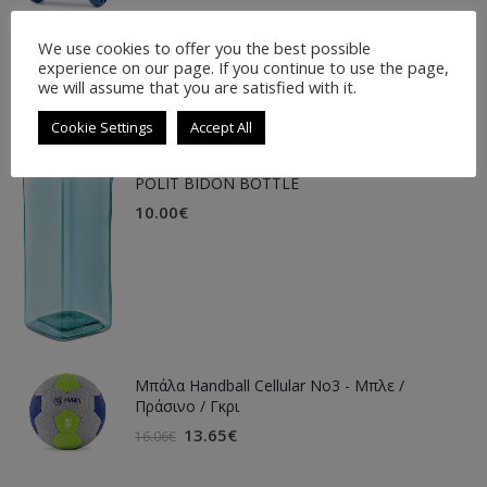
LATEST PRODUCTS
We use cookies to offer you the best possible
experience on our page. If you continue to use the page,
we will assume that you are satisfied with it.
Cookie Settings
Accept All
POLIT BIDON BOTTLE
10.00
€
Μπάλα Handball Cellular Νο3 - Μπλε /
Πράσινο / Γκρι
13.65
€
16.06
€